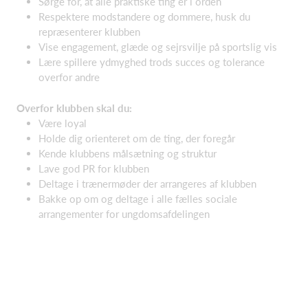
Sørge for, at alle praktiske ting er i orden
Respektere modstandere og dommere, husk du
repræsenterer klubben
Vise engagement, glæde og sejrsvilje på sportslig vis
Lære spillere ydmyghed trods succes og tolerance
overfor andre
Overfor klubben skal du:
Være loyal
Holde dig orienteret om de ting, der foregår
Kende klubbens målsætning og struktur
Lave god PR for klubben
Deltage i trænermøder der arrangeres af klubben
Bakke op om og deltage i alle fælles sociale
arrangementer for ungdomsafdelingen