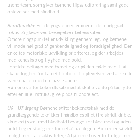
trænerteam, som giver børnene tilpas udfordring samt gode
oplevelser med håndbold.
Barn/forældre
For de yngste medlemmer er der i høj grad
fokus på glæde ved bevægelse i fællesskaber.
Omdrejningspunktet er udvikling gennem leg, og børnene
vil møde høj grad af genkendelighed og forudsigelighed. Den
enkeltes motoriske udvikling prioriteres, og der arbejdes
med kendskab og tryghed med bold.
Forældre deltager med barnet og er på den måde med til at
skabe tryghed for barnet i forhold til oplevelsen ved at skulle
være i hallen med en masse andre.
Børnene stifter bekendtskab med at skulle vente på tur, lytte
efter en lille instruks, give plads til andre ect.
U6 – U7 årgang
Børnene stifter bekendtskab med de
grundlæggende teknikker i håndboldspillet (Tre skridt, drible,
skud ect) samt med håndbold bevægelser både med og uden
bold. Leg er stadig en stor del af træningen. Bolden er så vidt
muligt med i alle aktiviteter, så børnene bliver fortrolige med