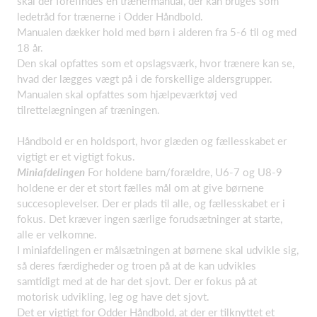
skal der forefindes en trænermanual, der kan bruges som
ledetråd for trænerne i Odder Håndbold.
Manualen dækker hold med børn i alderen fra 5-6 til og med
18 år.
Den skal opfattes som et opslagsværk, hvor trænere kan se,
hvad der lægges vægt på i de forskellige aldersgrupper.
Manualen skal opfattes som hjælpeværktøj ved
tilrettelægningen af træningen.
Håndbold er en holdsport, hvor glæden og fællesskabet er
vigtigt er et vigtigt fokus.
Miniafdelingen
For holdene barn/forældre, U6-7 og U8-9
holdene er der et stort fælles mål om at give børnene
succesoplevelser. Der er plads til alle, og fællesskabet er i
fokus. Det kræver ingen særlige forudsætninger at starte,
alle er velkomne.
I miniafdelingen er målsætningen at børnene skal udvikle sig,
så deres færdigheder og troen på at de kan udvikles
samtidigt med at de har det sjovt. Der er fokus på at
motorisk udvikling, leg og have det sjovt.
Det er vigtigt for Odder Håndbold, at der er tilknyttet et