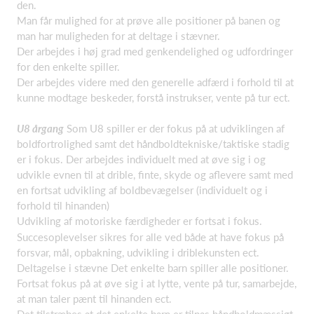
den.
Man får mulighed for at prøve alle positioner på banen og
man har muligheden for at deltage i stævner.
Der arbejdes i høj grad med genkendelighed og udfordringer
for den enkelte spiller.
Der arbejdes videre med den generelle adfærd i forhold til at
kunne modtage beskeder, forstå instrukser, vente på tur ect.
U8 årgang
Som U8 spiller er der fokus på at udviklingen af
boldfortrolighed samt det håndboldtekniske/taktiske stadig
er i fokus. Der arbejdes individuelt med at øve sig i og
udvikle evnen til at drible, finte, skyde og aflevere samt med
en fortsat udvikling af boldbevægelser (individuelt og i
forhold til hinanden)
Udvikling af motoriske færdigheder er fortsat i fokus.
Succesoplevelser sikres for alle ved både at have fokus på
forsvar, mål, opbakning, udvikling i driblekunsten ect.
Deltagelse i stævne Det enkelte barn spiller alle positioner.
Fortsat fokus på at øve sig i at lytte, vente på tur, samarbejde,
at man taler pænt til hinanden ect.