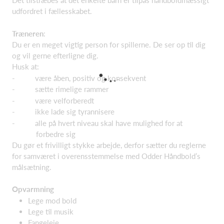
Det tilstræbes at det enkelte barn er tilpas håndboldmæssigt
udfordret i fællesskabet.
Træneren
:
Du er en meget vigtig person for spillerne. De ser op til dig
og vil gerne efterligne dig.
Husk at:
- være åben, positiv og konsekvent
- sætte rimelige rammer
- være velforberedt
- ikke lade sig tyrannisere
- alle på hvert niveau skal have mulighed for at
forbedre sig
Du gør et frivilligt stykke arbejde, derfor sætter du reglerne
for samværet i overensstemmelse med Odder Håndbold’s
målsætning.
Opvarmning
Lege mod bold
Lege til musik
Fangeleje