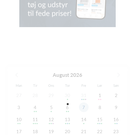
August 2026
Man
Tir
Ons
Tor
Fre
Lør
Søn
27
28
29
30
31
1
2
3
4
5
6
7
8
9
10
11
12
13
14
15
16
17
18
19
20
21
22
23