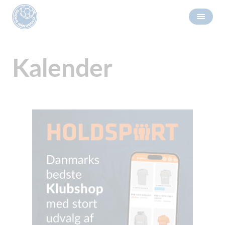
Kalender