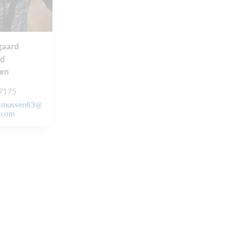
gaard
rd
en
7175
asmussen83@
.com