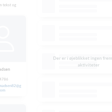
en tekst og
Der er i øjeblikket ingen fre
aktiviteter
adsen
4786
emadsen82@g
com