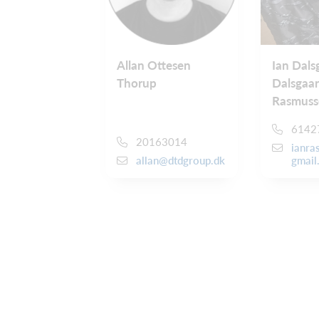
Allan Ottesen
Ian Dals
Thorup
Dalsgaa
Rasmuss
6142
20163014
ianr
allan@dtdgroup.dk
gmail