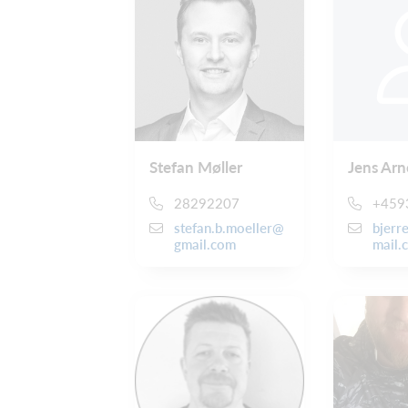
Stefan Møller
Jens Ar
28292207
+459
stefan.b.moeller@
bjerr
gmail.com
mail.