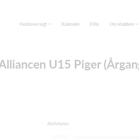
Holdoversigt
Kalender
Elite
Om klubben
Alliancen U15 Piger (Årga
Aktiviteter