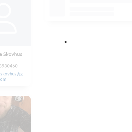
ne Skovhus
3980460
eskovhus@g
com